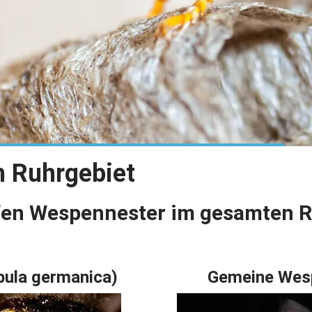
m Ruhrgebiet
fen Wespennester im gesamten R
ula germanica)
Gemeine Wesp