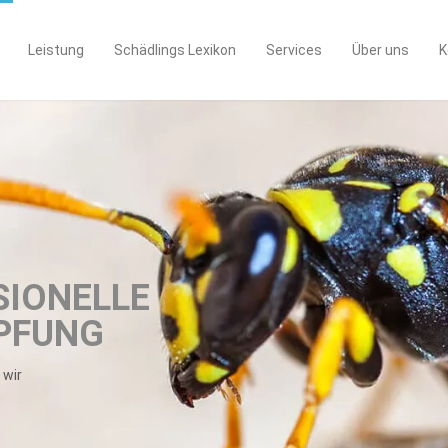
Leistung
Schädlings Lexikon
Services
Über uns
K
SIONELLE
PFUNG
 wir