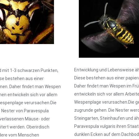
Entwicklung und Lebensweise äh
d mit 1-3 schwarzen Punkten,
Diese bestehen aus einer papier
ese bestehen aus einer
Daher findet man Wespen im Frühj
innen. Daher findet man Wespen
entwickeln sich vor allem Arbei
nnen entwickeln sich vor allem
Wespenplage verursachen.Die ge
Wespenplage verursachen.Die
zugrunde gehen. Die Nester wer
e Nester von Paravespula
Steingarten, Steinhaufen und ähn
 verlassenen Mäuse- oder
Paravespula vulgaris ihren Staat
tert werden. Oberirdisch
dunklen Ecken auf dem Dachboden
ndere vom Menschen