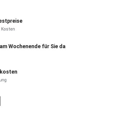
estpreise
n Kosten
 am Wochenende für Sie da
tkosten
lung
N