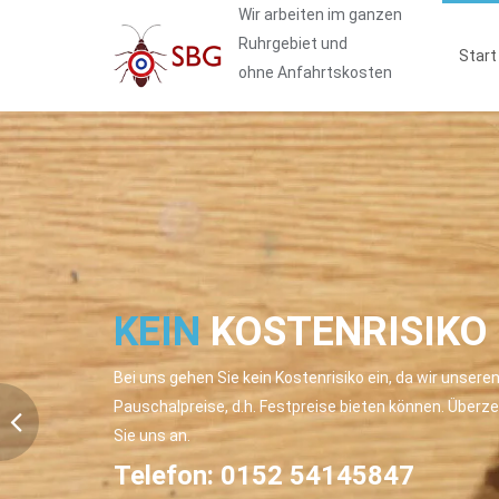
Wir arbeiten im ganzen
Ruhrgebiet und
Start
ohne Anfahrtskosten
DISKRETE
& PROFES
SCHÄDLINGSBEKÄM
Diskretion wird bei uns großgeschrieben, daher fahren
bei Ihnen stets nur in neutralen Autos vor.
Telefon:
0152 54145847