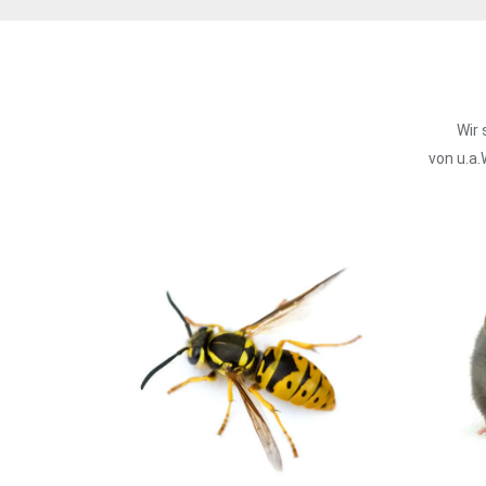
Wir
von u.a.