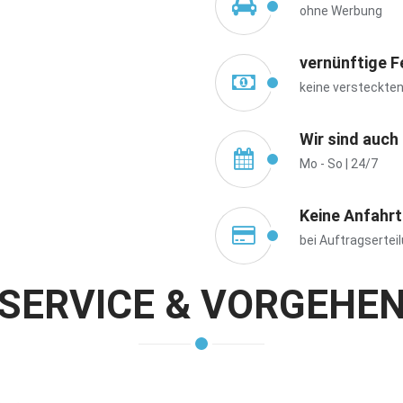
ohne Werbung
vernünftige F
keine versteckte
Wir sind auch
Mo - So | 24/7
Keine Anfahr
bei Auftragsertei
SERVICE & VORGEHE