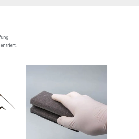
fung
entriert.