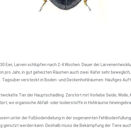
-30 Eier, Larven schlüpfen nach 2-4 Wochen. Dauer der Larvenentwick
n pro Jahr, in gut geheizten Räumen auch zwei. Käfer sehr beweglich,
it. Tagsüber versteckt in Boden- und Deckenhohlräumen. Häufiges Auft
wickelte Tier der Hauptschädling. Zerstört mit Vorliebe Seide, Wolle, 
t, wo organische Abfall- oder Isolierstoffe in Hohlräume hineingebr
Häusern unter der Fußbodendielung in der sogenannten Fehlbodenfüllun
ng genutzt werden kann. Deshalb muss die Bekämpfung der Tiere auch d