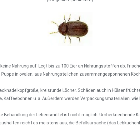
 keine Nahrung auf. Legt bis zu 100 Eier an Nahrungsstoffen ab. Frisc
in. Puppe in ovalen, aus Nahrungsteilchen zusammengesponnenen Köcher
tecknadelkopfgroße, kreisrunde Löcher. Schäden auch in Hülsenfrüchte
e, Kaffeebohnen u. a. Außerdem werden Verpackungsmaterialien, wie Pa
e Behandlung der Lebensmittel ist nicht möglich. Umherkriechende K
ushalten reicht es meistens aus, die Befallsursache (das Lebkuchenhe