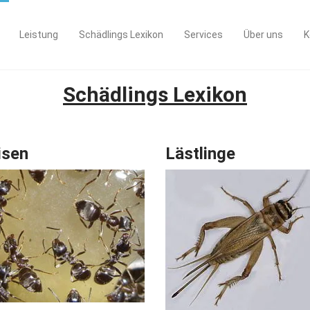
Leistung
Schädlings Lexikon
Services
Über uns
K
Schädlings Lexikon
isen
Lästlinge