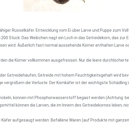
ähiger Rüsselkäfer. Entwicklung vom Ei über Larve und Puppe zum Vollti
0-200 Stück. Das Weibchen nagt ein Loch in das Getreidekorn, das zur 
sen wird. Äußerlich fast normal aussehende Körner enthalten Larve o
den die Körner vollkommen ausgefressen. Nur die leere durchlöcherte H
n der Getreidehaufen; Getreide mit hohem Feuchtigkeitsgehalt wird be
ge vergrößern die Verluste. Der Komkäfer ist der wichtigste Schädling 
ntwickeln, können mit Phosphorwasserstoff begast werden (Achtung: 
mittel können die Larven, die im Innern des Getreidekornes leben, nic
Käfer aufgesaugt werden. Befallene Waren (auf Produkte mit ganzen