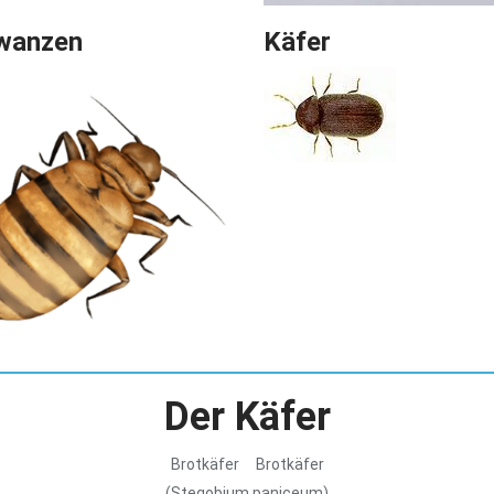
wanzen
Käfer
Der Käfer
Brotkäfer Brotkäfer
(Stegobium paniceum)